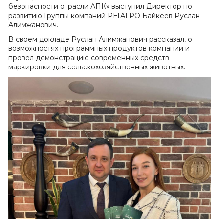
безопасности отрасли АПК» выступил Директор по
развитию Группы компаний РЕГАГРО Байкеев Руслан
Алимжанович.
В своем докладе Руслан Алимжанович рассказал, о
возможностях программных продуктов компании и
провел демонстрацию современных средств
маркировки для сельскохозяйственных животных.