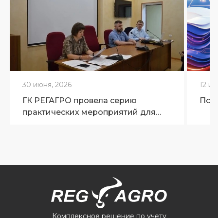
30 июня, 2026
12 ию
ГК РЕГАГРО провела серию
Поз
практических мероприятий для
ветеринарных специалистов
Брянской области
Комплексное решение по учету