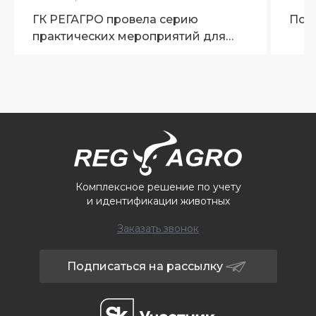
ГК РЕГАГРО провела серию
Поз
практических мероприятий для
ветеринарных специалистов
Брянской области
Комплексное решение по учету
и идентификации животных
Заказать звонок
Подписаться на рассылку