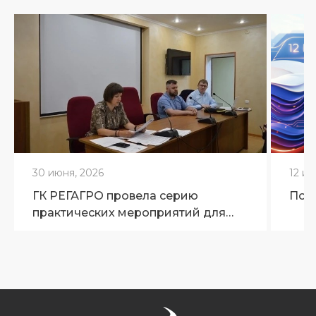
30 июня, 2026
12 ию
ГК РЕГАГРО провела серию
Поз
практических мероприятий для
ветеринарных специалистов
Брянской области