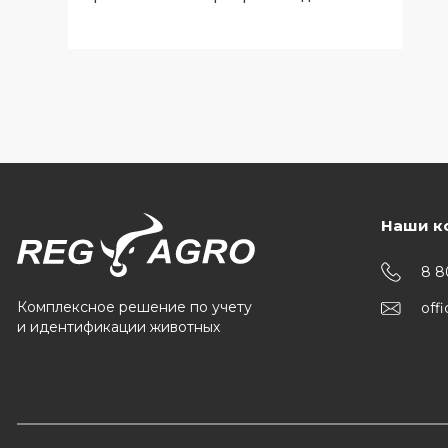
ветеринарных специалистов Брянской
области
Наши к
8 8
Комплексное решение по учету
off
и идентификации животных