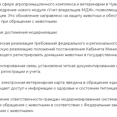
в сфере агропромышленного комплекса и ветеринарии в Чув
недрение нового модуля «Учет владельцев МДЖ», позволяюще
цев. Это обновление направлено на защиту животных и обес
 при обращении с животными.
е достижения модернизации:
ческая реализация требований федерального и региональног
скую реализацию положений постановления Кабинета Минист
ющего регистрировать домашних животных в государственн
ентированная связь: установлена четкая документированная 
 регистрации и учета;
я электронная ветеринарная карта: введена в обращение ед
ощает доступ к информации о здоровье и состоянии питомце
ение ответственности граждан: модернизированная система
х обращения с животными в соответствии с Федеральным зак
ии с животными».