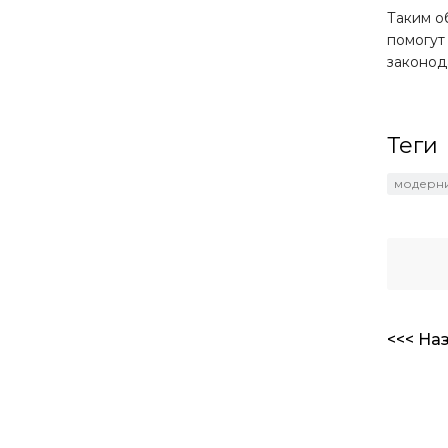
Таким о
помогут
законод
Теги
модерн
<<< На