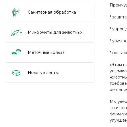
Преимущ
Санитарная обработка
* защит
* упрощ
Микрочипы для животных
* улучш
Меточные кольца
* повыш
«Этим п
ущемляя
Ножные ленты
животны
требова
решения
Мы увер
но и по
формиро
улучшен