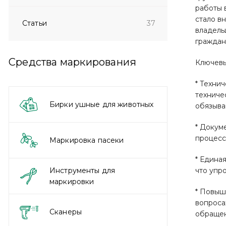
работы 
стало в
Статьи
37
владель
граждан
Средства маркирования
Ключевы
* Техни
техниче
Бирки ушные для животных
обязыва
* Докум
процесс
Маркировка пасеки
* Едина
Инструменты для
что упр
маркировки
* Повыш
вопроса
Сканеры
обращен