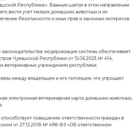
ашской Республике». Важным шагом в этом направлении
го вести учет мелких домашних животных и их
печение безопасности и иных прав и законных интересов
о законодательства: модернизация системы обеспечивает
ров Чувашской Республики от 15.06.2023 № 414,
ых ветеринарных учреждениях республики;
связь между владельцем и его питомцем, что упрощает
иная электронная ветеринарная карта домашних животных,
в;
 способствует повышению ответственности граждан в
оном от 27.12.2018 № 498-ФЗ «Об ответственном