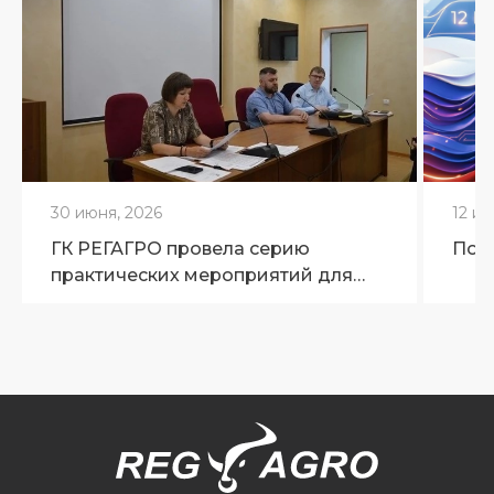
30 июня, 2026
12 ию
ГК РЕГАГРО провела серию
Поз
практических мероприятий для
ветеринарных специалистов
Брянской области