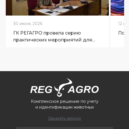
30 июня, 2026
12 ию
ГК РЕГАГРО провела серию
Поз
практических мероприятий для
ветеринарных специалистов
Брянской области
Комплексное решение по учету
и идентификации животных
Заказать звонок