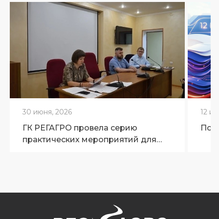
30 июня, 2026
12 ию
ГК РЕГАГРО провела серию
Поз
практических мероприятий для
ветеринарных специалистов
Брянской области