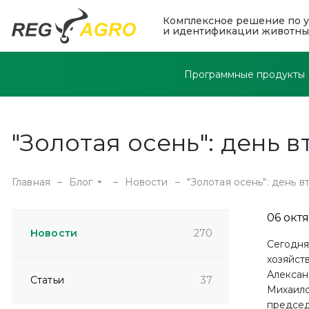
Комплексное решение по у
и идентификации животны
Программные продукты
"Золотая осень": день 
Главная
Блог
Новости
"Золотая осень": день в
06 окт
Новости
270
Сегодня
хозяйст
Алексан
Статьи
37
Михаило
председ