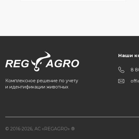
Наши к
8 8
Комплексное решение по учету
off
и идентификации животных
© 2016-2026, АС «REGAGRO» ®