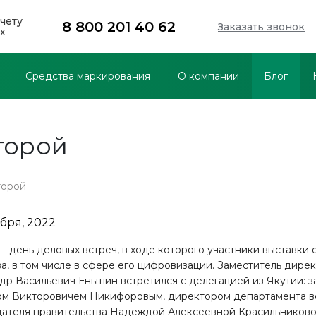
чету
8 800 201 40 62
Заказать звонок
х
Средства маркирования
О компании
Блог
второй
торой
ября, 2022
 - день деловых встреч, в ходе которого участники выставки
ва, в том числе в сфере его цифровизации. Заместитель ди
др Васильевич Еньшин встретился с делегацией из Якутии: 
м Викторовичем Никифоровым, директором департамента 
ателя правительства Надеждой Алексеевной Красильниково