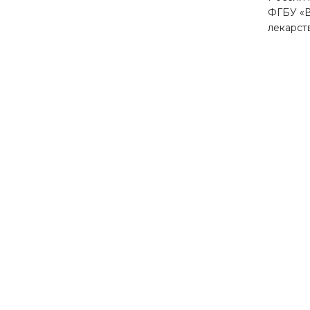
ФГБУ «В
лекарст