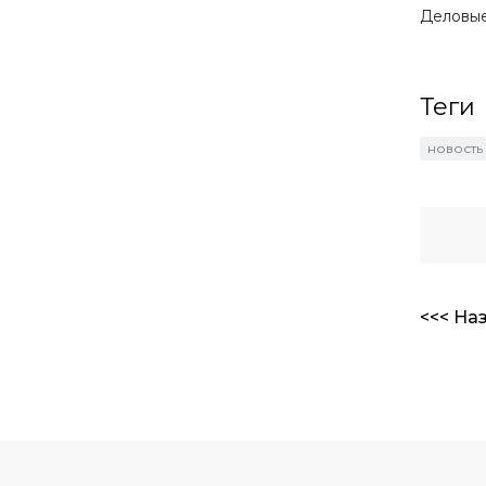
Деловые
Теги
новость
<<< На