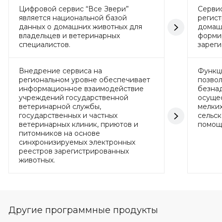
Цифровой сервис “Все Звери”
Сервис
является национальной базой
регист
данных о домашних животных для
домаш
владельцев и ветеринарных
форми
специалистов.
зареги
Внедрение сервиса на
Функц
региональном уровне обеспечивает
позвол
информационное взаимодействие
безнад
учреждений государственной
осущес
ветеринарной службы,
мелки
государственных и частных
сельск
ветеринарных клиник, приютов и
помощ
питомников на основе
синхронизируемых электронных
реестров зарегистрированных
животных.
Другие программные продукты