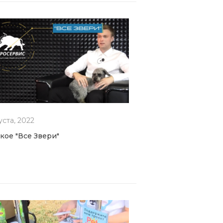
уста, 2022
акое "Все Звери"