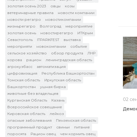
золотая осень 2023
овцы
козы
ветеринарные правила
новости компании
новости регагро
новостикомпании
жизньрегагро
Волгоград
мероприятие
золотая осень
новостирегагро
ИТКрым
Севастополь
ITPARKFEST
выставка
мероприяти
новокомпании
событие
сельское хозяйство
обзор продукта
ЛНР
корова
рацион
ленинградская область
агрокузбасс
автоматизация
цифровизация
Республика Башкортостан
Томская область
Иркутская область
Башкортостан
ушная бирка
животные без владельцев
02 се
Курганская Область
Казань
Всероссийское совещание
Демон
Кировская область
лейкоз
опасные заболевания
Пензенская область
программный продукт
свиньи
питание
поросята
Рацион овец
чем кормить овец