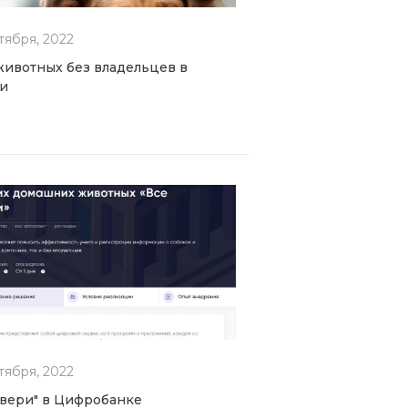
тября, 2022
животных без владельцев в
и
тября, 2022
Звери" в Цифробанке