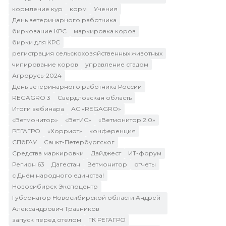
кормление кур
корм
Учения
День ветеринарного работника
биркование КРС
маркировка коров
бирки для КРС
регистрация сельскохозяйственных животных
чипирование коров
управление стадом
Агрорусь-2024
День ветеринарного работника России
REGAGRO 3
Свердловская область
Итоги вебинара
АС «REGAGRO»
«Ветмонитор»
«ВетИС»
«Ветмонитор 2.0»
РЕГАГРО
«Хорриот»
конференция
СПбГАУ
Санкт-Петербургског
Средства маркировки
Дайджест
ИТ-форум
Регион 63
Дагестан
Ветмонитор
отчеты
с Днём народного единства!
Новосибирск Экспоцентр
Губернатор Новосибирской области Андрей
Александрович Травников
запуск перед отелом
ГК РЕГАГРО