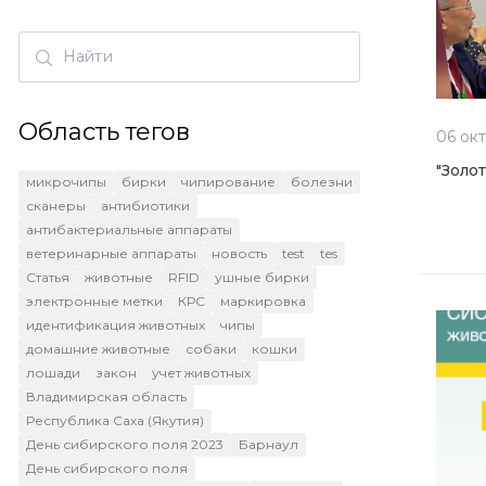
Область тегов
06 окт
"Золо
микрочипы
бирки
чипирование
болезни
сканеры
антибиотики
антибактериальные аппараты
ветеринарные аппараты
новость
test
tes
Статья
животные
RFID
ушные бирки
электронные метки
КРС
маркировка
идентификация животных
чипы
домашние животные
собаки
кошки
лошади
закон
учет животных
Владимирская область
Республика Саха (Якутия)
День сибирского поля 2023
Барнаул
День сибирского поля