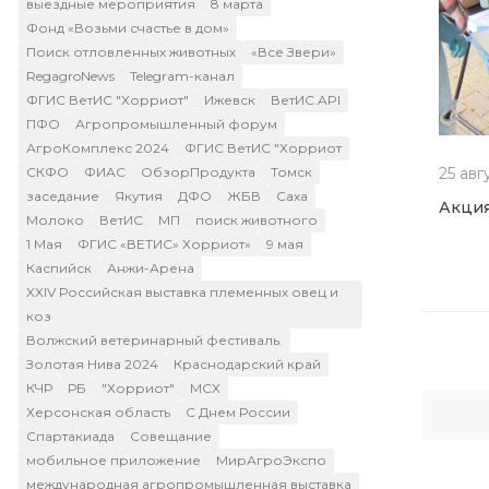
выездные мероприятия
8 марта
Фонд «Возьми счастье в дом»
Поиск отловленных животных
«Все Звери»
RegagroNews
Telegram-канал
ФГИС ВетИС "Хорриот"
Ижевск
ВетИС.API
ПФО
Агропромышленный форум
АгроКомплекс 2024
ФГИС ВетИС "Хорриот
СКФО
ФИАС
ОбзорПродукта
Томск
25 авг
заседание
Якутия
ДФО
ЖБВ
Саха
Акция
Молоко
ВетИС
МП
поиск животного
1 Мая
ФГИС «ВЕТИС» Хорриот»
9 мая
Каспийск
Анжи-Арена
XXIV Российская выставка племенных овец и
коз
Волжский ветеринарный фестиваль.
Золотая Нива 2024
Краснодарский край
КЧР
РБ
"Хорриот"
МСХ
Херсонская область
C Днем России
Спартакиада
Cовещание
мобильное приложение
МирАгроЭкспо
международная агропромышленная выставка