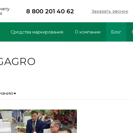
чету
8 800 201 40 62
Заказать звонок
х
Средства маркирования
О компании
Блог
EGAGRO
лчанию