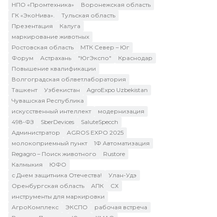
НПО «Промтехника»
Воронежская область
ГК «ЭкоНива».
Тульская область
Презентация
Калуга
маркирование животных
Ростовская область
МТК Север – Юг
Форум
Астрахань
"ЮгЭкспо"
Краснодар
Повышение квалификации
Волгоградская облветлаборатория
Ташкент
Узбекистан
AgroExpo Uzbekistan
Чувашская Республика
искусственный интеллект
модернизация
498-ФЗ
SberDevices
SaluteSpecch
Администратор
AGROS EXPO 2025
молокоприемный пункт
1Ф Автоматизация
Regagro – Поиск животного
Rustore
Калмыкия
ЮФО
с Днем защитника Отечества!
Улан-Удэ
Оренбургская область
АПК
СХ
инструменты для маркировки
АгроКомплекс
ЭКСПО
рабочая встреча