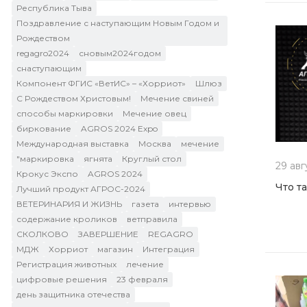
Республика Тыва
Поздравление с наступающим Новым Годом и
Рождеством
regagro2024
сновым2024годом
снаступающим
Компонент ФГИС «ВетИС» – «Хорриот»
Шлюз
C Рождеством Христовым!
Мечение свиней
способы маркировки
Мечение овец
биркование
AGROS 2024 Expo
Международная выставка
Москва
мечение
"маркировка
ягнята
Круглый стол
29 авг
Крокус Экспо
AGROS 2024
Что т
Лучший продукт АГРОС-2024
ВЕТЕРИНАРИЯ И ЖИЗНЬ
газета
интервью
содержание кроликов
ветправила
СКОЛКОВО
ЗАВЕРШЕНИЕ
REGAGRO
МДЖ
Хорриот
магазин
Интеграция
Регистрация животных
лечение
цифровые решения
23 февраля
день защитника отечества