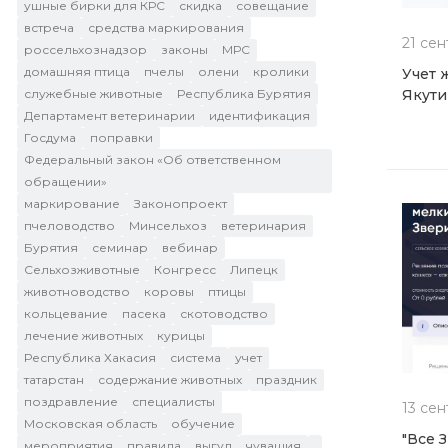
ушные бирки для КРС
скидка
совещание
встреча
средства маркирования
21 сен
россельхознадзор
законы
МРС
домашняя птица
пчелы
олени
кролики
Учет 
служебные животные
Республика Бурятия
Якути
Департамент ветеринарии
идентификация
Госдума
поправки
Федеральный закон «Об ответственном
обращении»
маркирование
Законопроект
пчеловодство
Минсельхоз
ветеринария
Бурятия
семинар
вебинар
Сельхозживотные
Конгресс
Липецк
животноводство
коровы
птицы
кольцевание
пасека
скотоводство
лечение животных
курицы
Республика Хакасия
система
учет
татарстан
содержание животных
праздник
поздравление
специалисты
13 сен
Московская область
обучение
"Все 
мероприятия
правила
выгул
чувашия