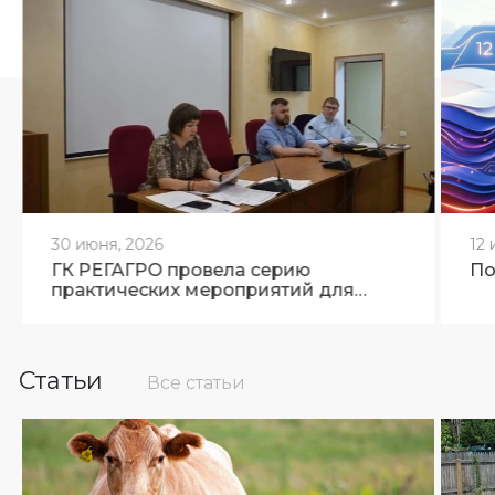
30 июня, 2026
12 
ГК РЕГАГРО провела серию
По
практических мероприятий для
ветеринарных специалистов
Брянской области
Статьи
Все статьи