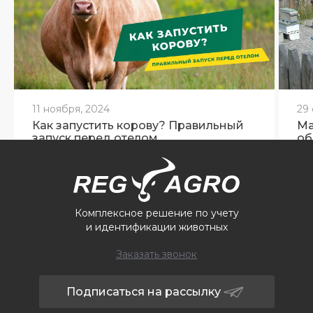
11 ноября, 2024
29
Как запустить корову? Правильный
Ма
запуск перед отелом
об
се
Комплексное решение по учету
и идентификации животных
Заказать звонок
Подписаться на рассылку